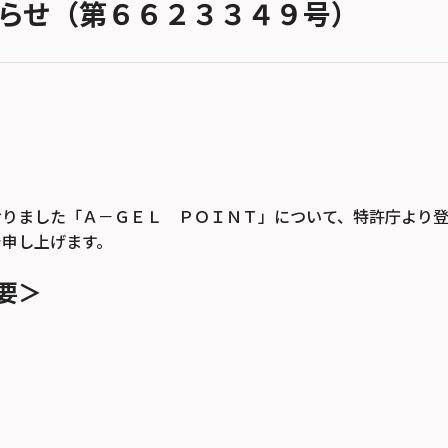
らせ（第６６２３３４９号）
おりました「Ａ－ＧＥＬ ＰＯＩＮＴ」について、特許庁より
告申し上げます。
要＞
Ｔ