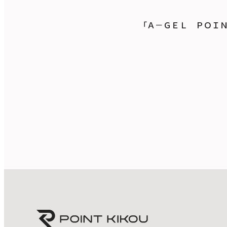
「Ａ－ＧＥＬ ＰＯＩ