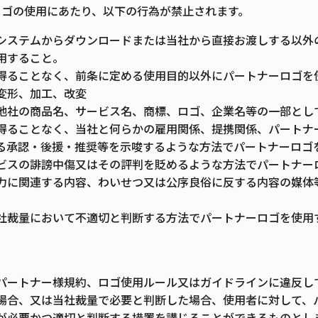
ロゴの使用にあたり、以下の行為が禁止されます。
システムからダウンロードまたは当社から直接お渡しする以外
用すること。
得ることなく、前条に定める使用目的以外にパートナーロゴを
変形、加工、改変
他社の商品名、サービス名、商標、ロゴ、企業名等の一部とし
得ることなく、当社と何らかの雇用関係、提携関係、パートナ
る承認・後援・推奨等を示唆するような方法でパートナーロゴ
ビスの誹謗中傷又はその評判を貶めるような方法でパートナー
力に関連する内容、わいせつ又は公序良俗に反する内容の媒体
社裁量において不適切と判断する方法でパートナーロゴを使用
パートナー様規約、ロゴ使用ルール又はガイドラインに違反し
場合、又は当社裁量で必要と判断した場合、使用者に対して、
が必要かつ適切と判断する措置を講じることができるものとし